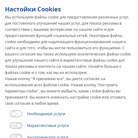
Настойки Cookies
Мы используем файлы cookie для предоставления различных услуг,
для постоянного улучшения наших услуг, для показа рекламы в
соответствии с вашими интересами на нашем сайте и для
предоставления функций социальных сетей. Некоторые файлы
Статья
cookie необходимы для надлежащего функционирования нашего
Устойчивое развитие
сайта и для того, чтобы вы могли пользоваться его функциями. С
вашего согласия мы также используем аналитические файлы cookie
на практике: наши
для улучшения нашего сайта и маркетинговые файлы cookie для
показа рекламы и контента на нашем сайте. Узнайте больше о
шаги по защите
файлах cookie и о том, как мы их используем.
Нажав кнопку "Я принимаю все", вы даете согласие на
использование всех файлов cookie. Нажав кнопку "Настроить
окружающей среды
параметры cookie", вы можете выбрать, какие cookie-файлы вы
принимаете. Вы можете изменить настройки cookie или отозвать
свое согласие в любое время.
Необходимые услуги
Маркетинговые услуги
Аналитические услуги