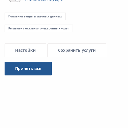
Menu Systemowe
Политика защиты личных данных
Регламент оказания электронных услуг
Применение в инсталляциях:
Настойки
Сохранить услуги
Принять все
Сжатый воздух