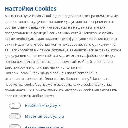
Настойки Cookies
Мы используем файлы cookie для предоставления различных услуг,
для постоянного улучшения наших услуг, для показа рекламы в
KAN-therm
SYSTEM
соответствии с вашими интересами на нашем сайте и для
предоставления функций социальных сетей. Некоторые файлы
Steel XPress
cookie необходимы для надлежащего функционирования нашего
сайта и для того, чтобы вы могли пользоваться его функциями. С
Sprinkler
вашего согласия мы также используем аналитические файлы cookie
для улучшения нашего сайта и маркетинговые файлы cookie для
показа рекламы и контента на нашем сайте. Узнайте больше о
файлах cookie и о том, как мы их используем.
Применение
Нажав кнопку "Я принимаю все", вы даете согласие на
использование всех файлов cookie. Нажав кнопку "Настроить
параметры cookie", вы можете выбрать, какие cookie-файлы вы
Диапазон диаметров
принимаете. Вы можете изменить настройки cookie или отозвать
22-108 мм
свое согласие в любое время.
Необходимые услуги
Применение
Маркетинговые услуги
Аналитические услуги