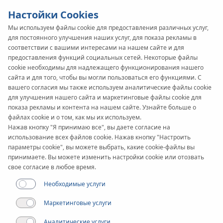
Настойки Cookies
Мы используем файлы cookie для предоставления различных услуг,
для постоянного улучшения наших услуг, для показа рекламы в
KAN-therm
SYSTEM
соответствии с вашими интересами на нашем сайте и для
предоставления функций социальных сетей. Некоторые файлы
Inox XPress
cookie необходимы для надлежащего функционирования нашего
сайта и для того, чтобы вы могли пользоваться его функциями. С
Sprinkler
вашего согласия мы также используем аналитические файлы cookie
для улучшения нашего сайта и маркетинговые файлы cookie для
показа рекламы и контента на нашем сайте. Узнайте больше о
файлах cookie и о том, как мы их используем.
Применение
Нажав кнопку "Я принимаю все", вы даете согласие на
использование всех файлов cookie. Нажав кнопку "Настроить
параметры cookie", вы можете выбрать, какие cookie-файлы вы
Диапазон диаметров
принимаете. Вы можете изменить настройки cookie или отозвать
22-108 мм
свое согласие в любое время.
Необходимые услуги
Применение
Маркетинговые услуги
Аналитические услуги