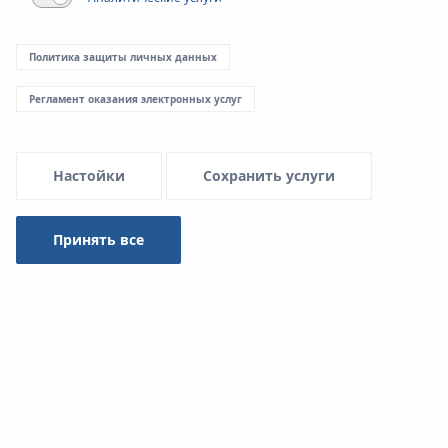
Menu Systemowe
Политика защиты личных данных
Регламент оказания электронных услуг
Применение в инсталляциях:
Настойки
Сохранить услуги
Принять все
Водоснабжение