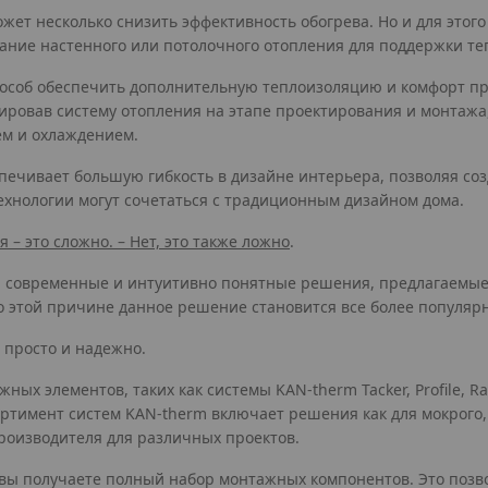
ожет несколько снизить эффективность обогрева. Но и для этог
ание настенного или потолочного отопления для поддержки те
способ обеспечить дополнительную теплоизоляцию и комфорт п
ировав систему отопления на этапе проектирования и монтажа,
ем и охлаждением.
еспечивает большую гибкость в дизайне интерьера, позволяя с
ехнологии могут сочетаться с традиционным дизайном дома.
– это сложно. – Нет, это также ложно
.
а современные и интуитивно понятные решения, предлагаемые
По этой причине данное решение становится все более популяр
 просто и надежно.
ых элементов, таких как системы KAN-therm Tacker, Profile, R
ортимент систем KAN-therm включает решения как для мокрого,
производителя для различных проектов.
вы получаете полный набор монтажных компонентов. Это позвол