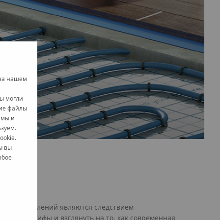
 на нашем
вы могли
кие файлы
амы и
ьзуем.
ookie.
ы вы
юбое
х представлений являются следствием
ть эти мифы и взглянуть на то, как современная