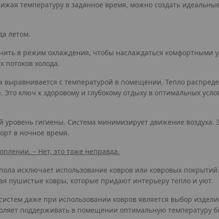
ижая температуру в заданное время, можно создать идеальные 
да летом.
чить в режим охлаждения, чтобы наслаждаться комфортными у
х потоков холода.
уха выравнивается с температурой в помещении. Тепло распред
Это ключ к здоровому и глубокому отдыху в оптимальных усло
й уровень гигиены. Система минимизирует движение воздуха. Э
рт в ночное время.
плении. – Нет, это тоже неправда.
пола исключает использование ковров или ковровых покрытий.
я пушистые ковры, которые придают интерьеру тепло и уют.
истем даже при использовании ковров является выбор изделий
воляет поддерживать в помещении оптимальную температуру бе