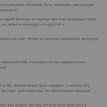
о есть решение. Это может быть, например, уменьшение
плоотдачи.
ри ходьбе босиком, не жертвуя при этом преимуществами
 вы сможете наслаждаться красотой и
оздавать уютные, теплые и стильные помещения, используя
 компанией KAN. Установка систем поверхностного
ным.
ail и TBS, монтаж может быть подобран к любому типу
 так и для сухого монтажа. Это обеспечивает большую
ит вам создать систему, которая легко впишется в