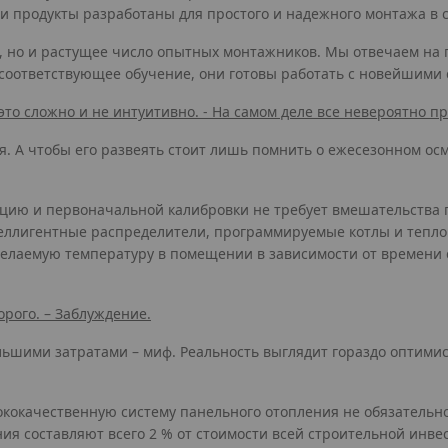
 продукты разработаны для простого и надежного монтажа в 
, но и растущее число опытных монтажников. Мы отвечаем на 
оответствующее обучение, они готовы работать с новейшими 
то сложно и не интуитивно. - На самом деле все невероятно пр
 А чтобы его развеять стоит лишь помнить о ежесезонном осм
ацию и первоначальной калибровки не требует вмешательства 
теллигентные распределители, программируемые котлы и тепло
желаемую температуру в помещении в зависимости от времени 
рого. – Заблуждение.
ольшими затратами – миф. Реальность выглядит гораздо оптими
.
ысококачественную систему панельного отопления не обязател
ия составляют всего 2 % от стоимости всей строительной инв