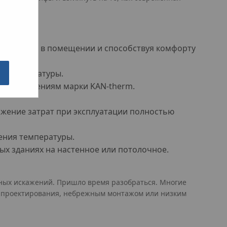
мпературы в помещении и способствуя комфорту
ке температуры.
жным решениям марки KAN-therm.
жение затрат при эксплуатации полностью
ения температуры.
ых зданиях на настенное или потолочное.
нных искажений. Пришло время разобраться. Многие
и проектирования, небрежным монтажом или низким