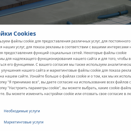
йки Cookies
зуем файлы cookie для предоставления различных услуг, для постоянного
я наших услуг, для показа рекламы в соответствии с вашими интересами
для предоставления функций социальных сетей. Некоторые файлы cookie
мы для надлежащего функционирования нашего сайта и для того, чтобы 
ться его функциями. С вашего согласия мы также используем аналитичес
я улучшения нашего сайта и маркетинговые файлы cookie для показа рекл
на нашем сайте. Узнайте больше о файлах cookie и о том, как мы их испол
пку "Я принимаю все", вы даете согласие на использование всех файлов c
пку "Настроить параметры cookie", вы можете выбрать, какие cookie-файл
е. Вы можете изменить настройки cookie или отозвать свое согласие в л
Необходимые услуги
Маркетинговые услуги
ужено многочисленными мифами. На самом деле, многие из эти
ных преимуществ напольного отопления. Пришло время развея