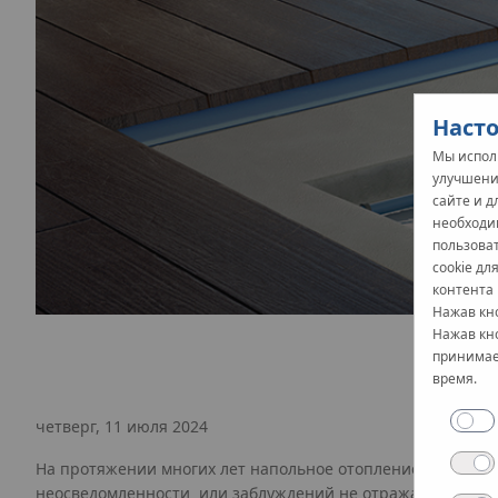
Насто
Мы исполь
улучшени
сайте и 
необходи
пользова
cookie дл
контента 
Нажав кно
Нажав кно
принимает
время.
четверг, 11 июля 2024
На протяжении многих лет напольное отопление было окр
неосведомленности или заблуждений не отражающих истин