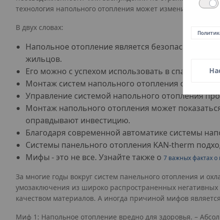
технология напольного отопления может изменить ваш до
В двух словах:
Политик
Напольное отопление является безопасным для 
жильцов.
Его можно с успехом использовать в спальнях, 
На
Монтаж систем напольного отопления осуществ
Управление системой напольного отопления про
Монтаж напольного отопления может показаться
оправдывают инвестицию.
Благодаря современной автоматике системы нап
Системы панельного отопления KAN-therm подход
Мифы - это не все. Узнайте также о
7 важных фактах о
За многие годы вокруг систем панельного отопления и о
умозаключения из широко распространенных негативных 
качеством материалов. А иногда причиной мифов является
Миф 1: Напольное отопление вредно для здоровья. – Абсо