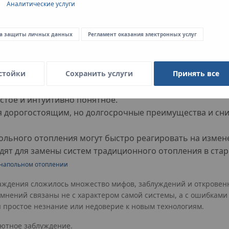
Аналитические услуги
м к лучшему.
а защиты личных данных
Регламент оказания электронных услуг
здоровья, обеспечивая оптимальное распределение те
обеспечивая спокойный сон благодаря точной регулиров
стойки
Сохранить услуги
Принять все
ляется просто и быстро благодаря современным монта
стое и интуитивно понятное.
 дорогостоящим, но долгосрочные преимущества и сни
ольного отопления могут быстро реагировать на измен
ят для замены систем традиционного отопления в стар
 напольном отоплении
хлаждения сложилось множество мифов, заблуждений и открове
мнений связаны не с характером самой системы, а с ошибкам
 простое незнание или недоверие к новым технологиям.
лютное заблуждение.