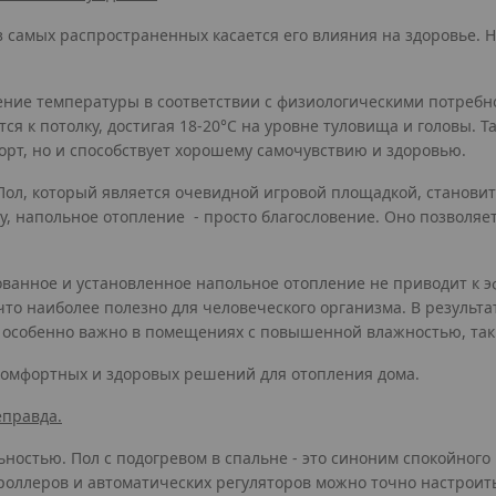
 самых распространенных касается его влияния на здоровье. Н
ие температуры в соответствии с физиологическими потребнос
тся к потолку, достигая 18-20°C на уровне туловища и головы.
орт, но и способствует хорошему самочувствию и здоровью.
Пол, который является очевидной игровой площадкой, станови
ду, напольное отопление - просто благословение. Оно позволя
ованное и установленное напольное отопление не приводит к э
о наиболее полезно для человеческого организма. В результат
о особенно важно в помещениях с повышенной влажностью, так
 комфортных и здоровых решений для отопления дома.
еправда.
ностью. Пол с подогревом в спальне - это синоним спокойного 
оллеров и автоматических регуляторов можно точно настроить