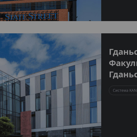
Гдань
Факул
Гдань
Система KAN