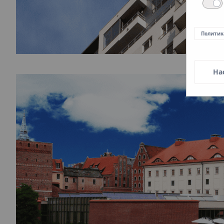
Политик
На