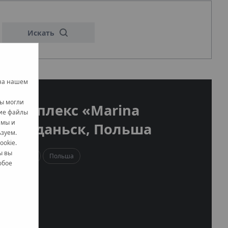
Искать
 на нашем
вы могли
 комплекс «Marina
кие файлы
амы и
e» - Гданьск, Польша
ьзуем.
ookie.
ы вы
-therm Push
Польша
юбое