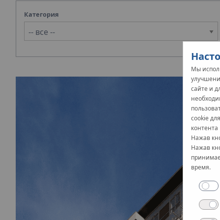
Категория
Насто
Мы исполь
улучшени
сайте и 
необходи
пользова
cookie дл
контента 
Нажав кно
Нажав кно
принимает
время.