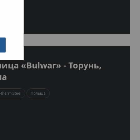
ица «Bulwar» - Торунь,
ша
therm Steel
Польша