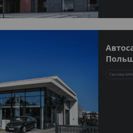
Автос
Поль
Система KAN