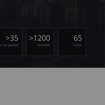
>35
>1200
65
ет на рынке
человек
стран