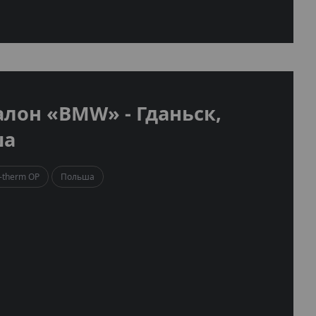
алон «BMW» - Гданьск,
ша
-therm OP
Польша